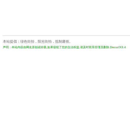
本站提倡：绿色街拍，阳光街拍，抵制庸俗。
声明：本站内容由网友原创或转载,如果侵犯了您的合法权益,请及时联系管理员删除.Discuz!X3.4